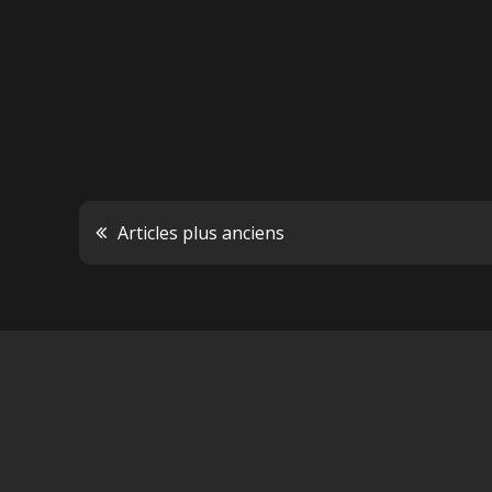
Navigation
Articles plus anciens
des
articles