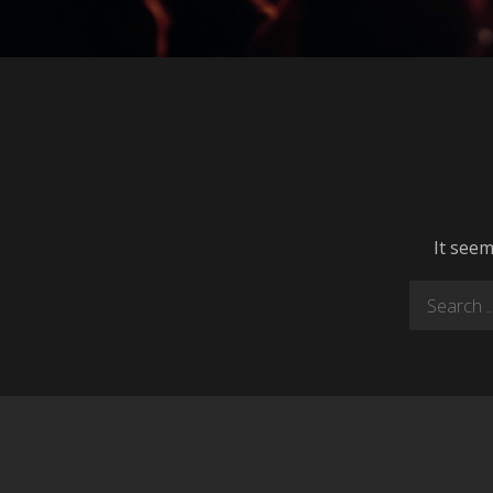
It seem
Search
for: