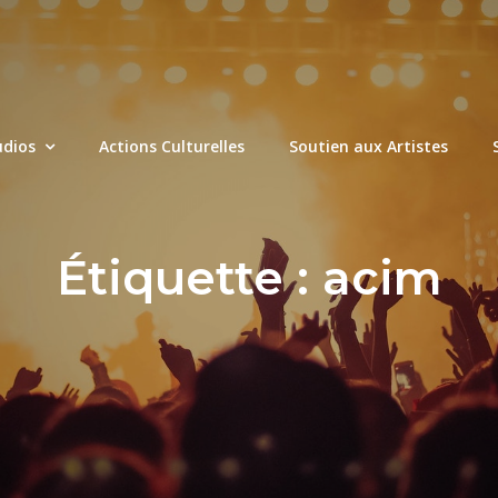
udios
Actions Culturelles
Soutien aux Artistes
Étiquette :
acim