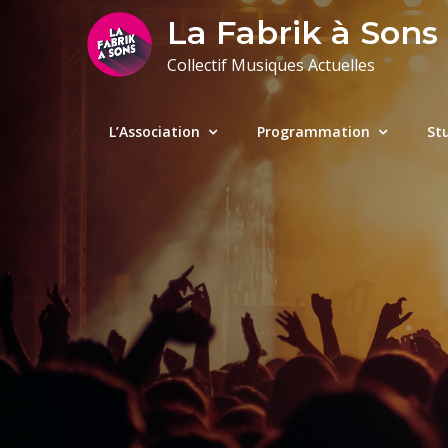
Skip
La Fabrik à Sons
to
Collectif Musiques Actuelles
content
L’Association
Programmation
St