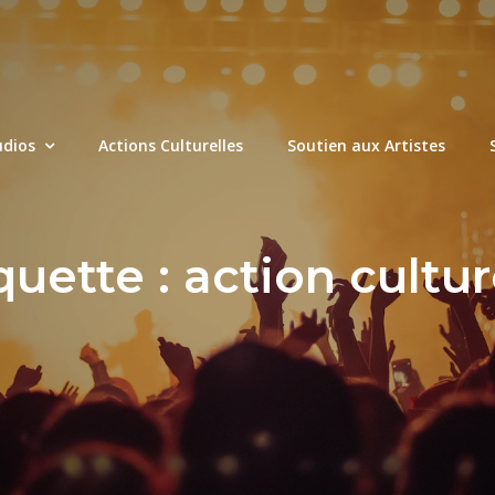
udios
Actions Culturelles
Soutien aux Artistes
quette :
action cultur