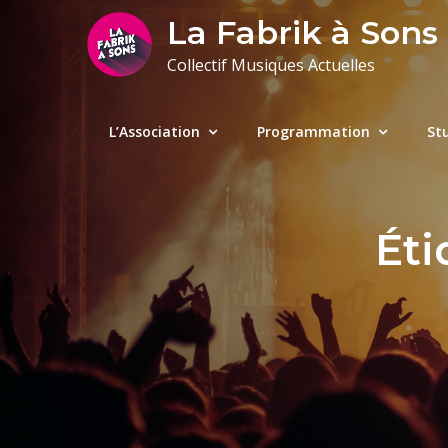
Skip
La Fabrik à Sons
to
Collectif Musiques Actuelles
content
L’Association
Programmation
St
Éti