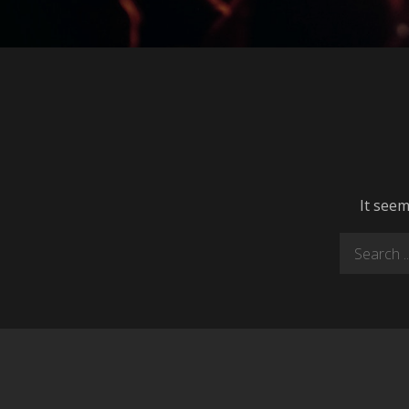
It seem
Search
for: