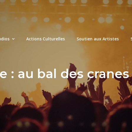
udios
Actions Culturelles
Soutien aux Artistes
e :
au bal des cranes