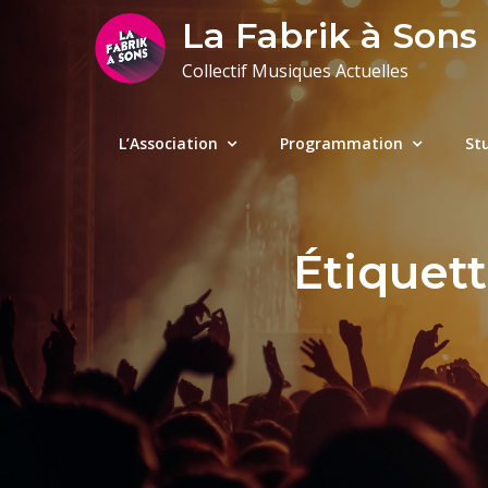
Skip
La Fabrik à Sons
to
Collectif Musiques Actuelles
content
L’Association
Programmation
St
Étiquett