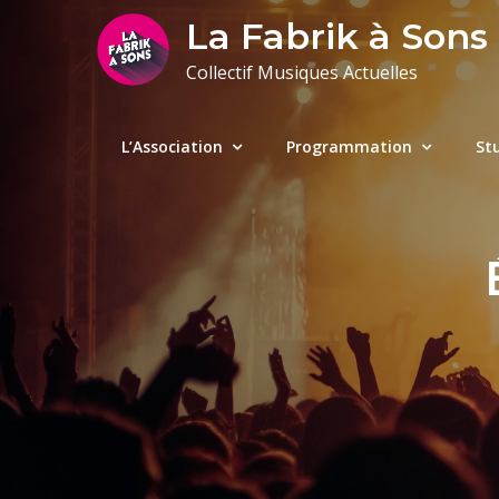
Skip
La Fabrik à Sons
to
Collectif Musiques Actuelles
content
L’Association
Programmation
St