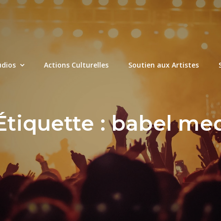
udios
Actions Culturelles
Soutien aux Artistes
Étiquette :
babel me