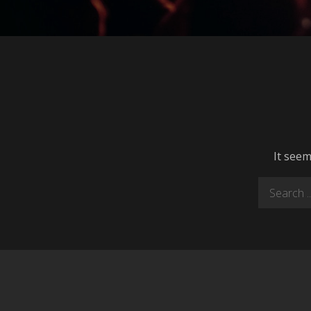
It seem
Search
for: