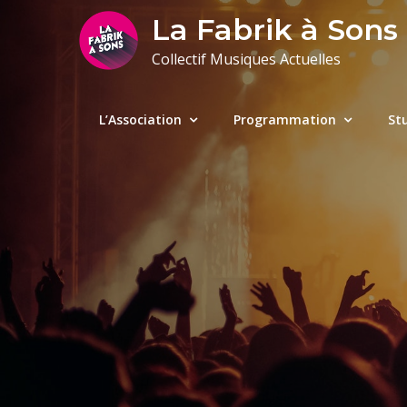
Skip
La Fabrik à Sons
to
Collectif Musiques Actuelles
content
L’Association
Programmation
St