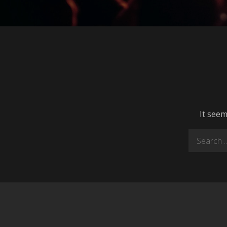
It seem
Search
for: