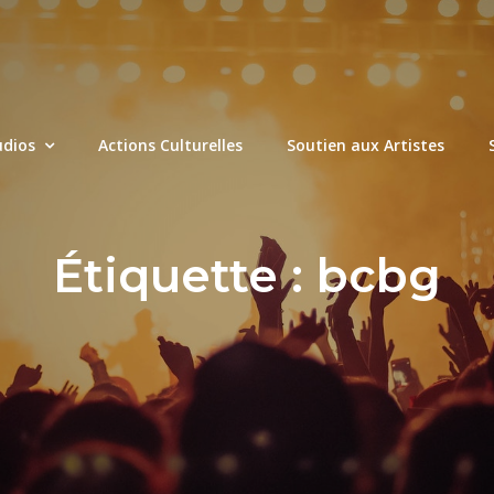
udios
Actions Culturelles
Soutien aux Artistes
Étiquette :
bcbg