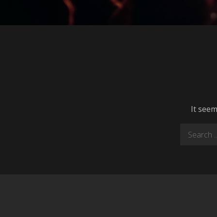
It seem
Search
for: