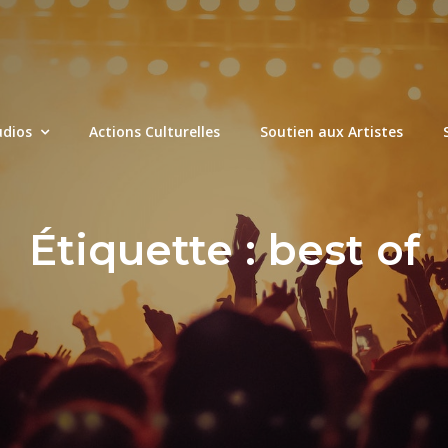
udios
Actions Culturelles
Soutien aux Artistes
Étiquette :
best of