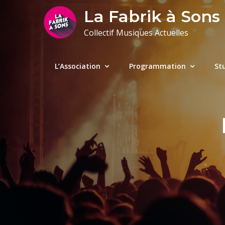
Skip
La Fabrik à Sons
to
Collectif Musiques Actuelles
content
L’Association
Programmation
St