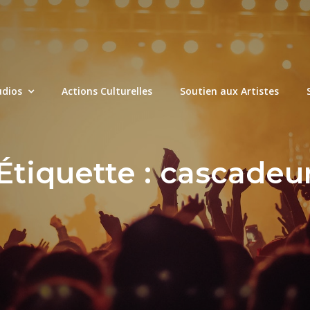
udios
Actions Culturelles
Soutien aux Artistes
Étiquette :
cascadeu