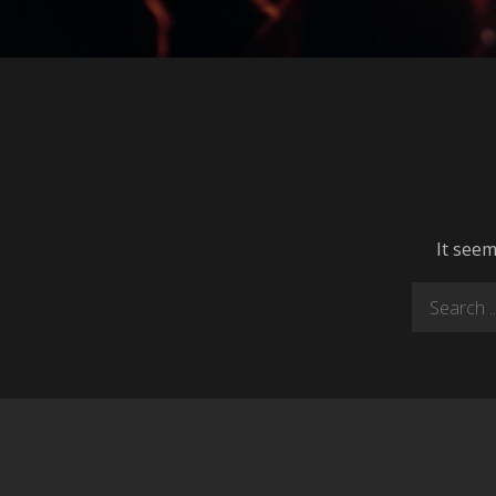
It seem
Search
for: