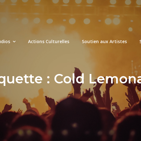
udios
Actions Culturelles
Soutien aux Artistes
quette :
Cold Lemon