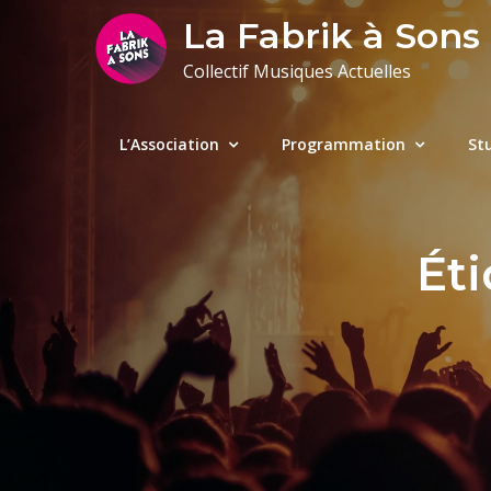
Skip
La Fabrik à Sons
to
Collectif Musiques Actuelles
content
L’Association
Programmation
St
Éti