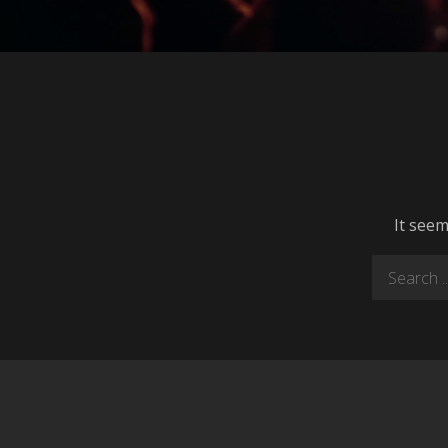
It seem
Search
for: