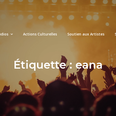
udios
Actions Culturelles
Soutien aux Artistes
Étiquette :
eana