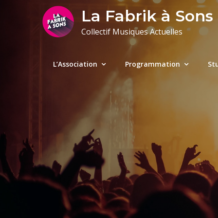
Skip
La Fabrik à Sons
to
Collectif Musiques Actuelles
content
L’Association
Programmation
St