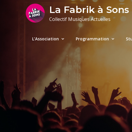
Skip
La Fabrik à Sons
to
Collectif Musiques Actuelles
content
L’Association
Programmation
St