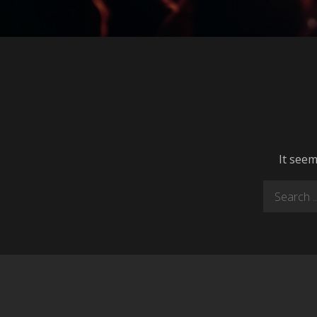
It seem
Search
for: