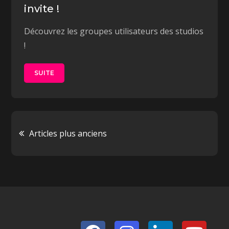
invite !
Découvrez les groupes utilisateurs des studios
!
SUITE
Navigation
Articles plus anciens
des
articles