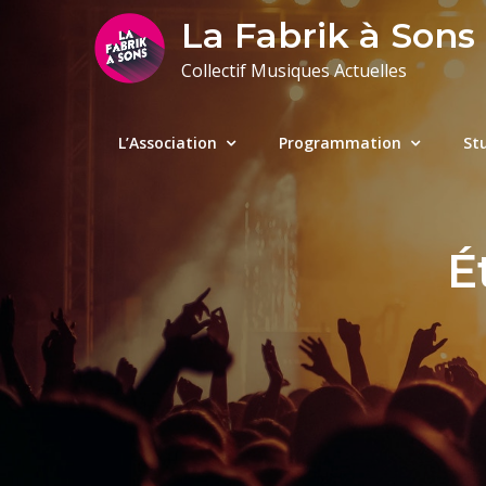
Skip
La Fabrik à Sons
to
Collectif Musiques Actuelles
content
L’Association
Programmation
St
É