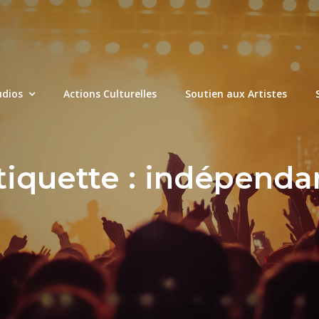
udios
Actions Culturelles
Soutien aux Artistes
tiquette :
indépenda