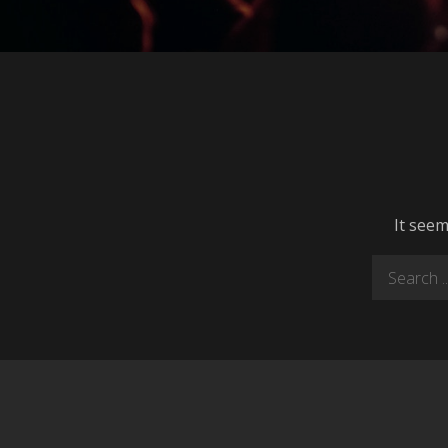
It seem
Search
for: