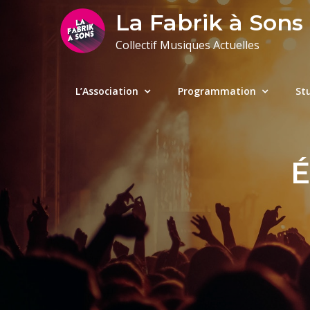
Skip
La Fabrik à Sons
to
Collectif Musiques Actuelles
content
L’Association
Programmation
St
É