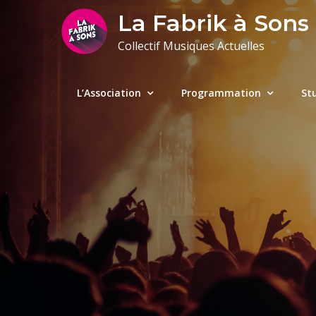
Skip
La Fabrik à Sons
to
Collectif Musiques Actuelles
content
L’Association
Programmation
St