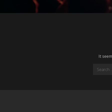
It seem
Search
for: