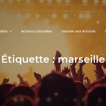
udios
Actions Culturelles
Soutien aux Artistes
Étiquette :
marseille