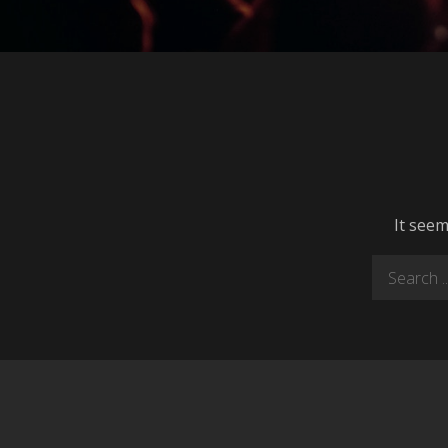
It seem
Search
for: