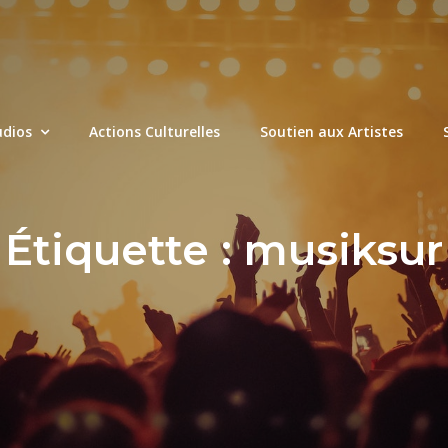
udios
Actions Culturelles
Soutien aux Artistes
Étiquette :
musiksur