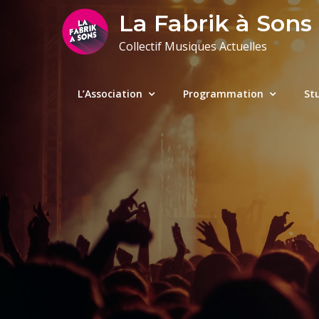
Skip
La Fabrik à Sons
to
Collectif Musiques Actuelles
content
L’Association
Programmation
St