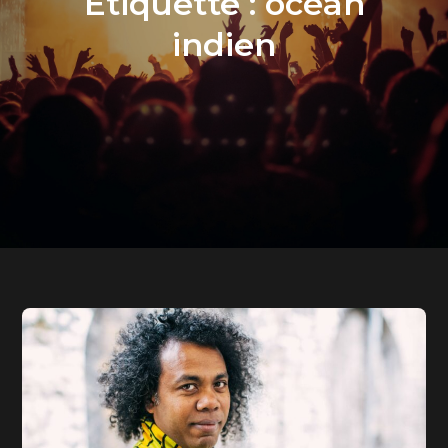
Étiquette :
océan
indien