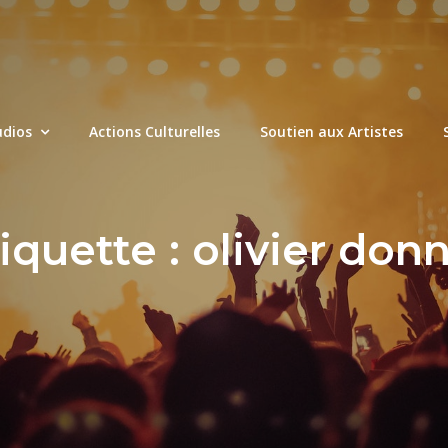
udios
Actions Culturelles
Soutien aux Artistes
iquette :
olivier don