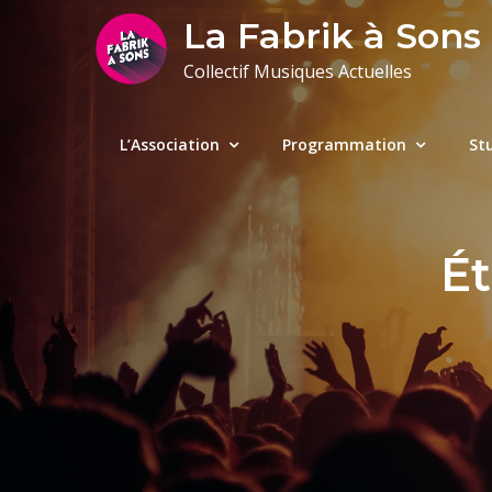
Skip
La Fabrik à Sons
to
Collectif Musiques Actuelles
content
L’Association
Programmation
St
Ét