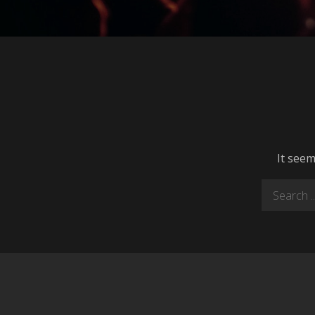
It seem
Search
for: