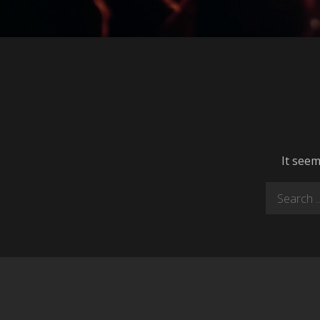
It seem
Search
for: