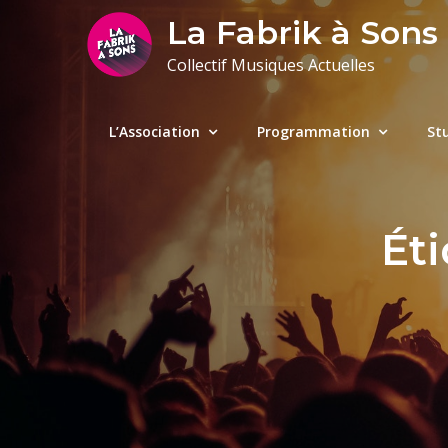
Skip
La Fabrik à Sons
to
Collectif Musiques Actuelles
content
L’Association
Programmation
St
Éti