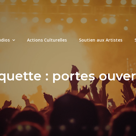
udios
Actions Culturelles
Soutien aux Artistes
quette :
portes ouver