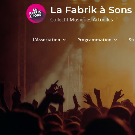
Skip
La Fabrik à Sons
to
Collectif Musiques Actuelles
content
L’Association
Programmation
St