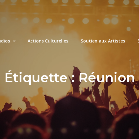
udios
Actions Culturelles
Soutien aux Artistes
Étiquette :
Réunion