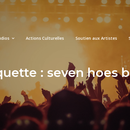
udios
Actions Culturelles
Soutien aux Artistes
quette :
seven hoes 