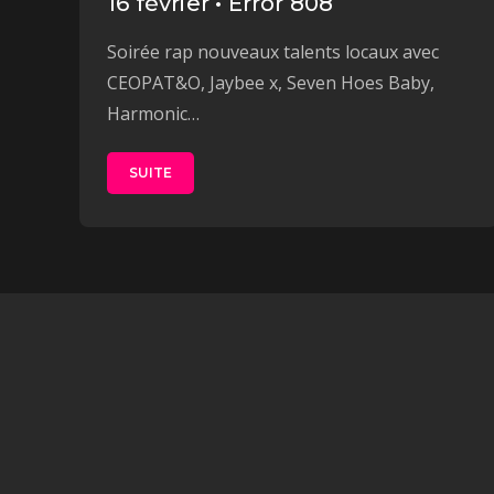
16 février • Error 808
Soirée rap nouveaux talents locaux avec
CEOPAT&O, Jaybee x, Seven Hoes Baby,
Harmonic…
SUITE