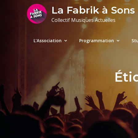
Skip
La Fabrik à Sons
to
Collectif Musiques Actuelles
content
L’Association
Programmation
St
Éti