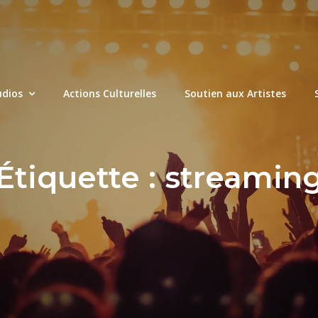
udios
Actions Culturelles
Soutien aux Artistes
Étiquette :
streamin