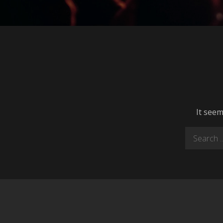
It seem
Search
for: