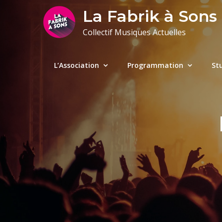
Skip
La Fabrik à Sons
to
Collectif Musiques Actuelles
content
L’Association
Programmation
St