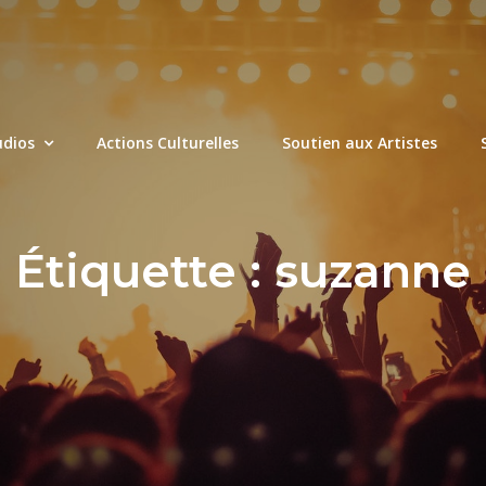
udios
Actions Culturelles
Soutien aux Artistes
Étiquette :
suzanne