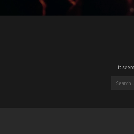
It seem
Search
for: