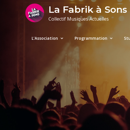
Skip
La Fabrik à Sons
to
Collectif Musiques Actuelles
content
L’Association
Programmation
St