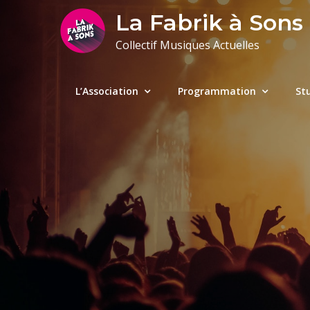
Skip
La Fabrik à Sons
to
Collectif Musiques Actuelles
content
L’Association
Programmation
St