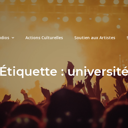
udios
Actions Culturelles
Soutien aux Artistes
Étiquette :
universit