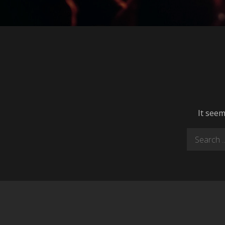
It seem
Search
for: