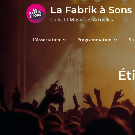
Skip
La Fabrik à Sons
to
Collectif Musiques Actuelles
content
L’Association
Programmation
St
Ét