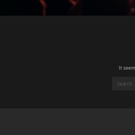
It seem
Search
for: