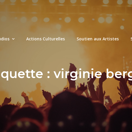
udios
Actions Culturelles
Soutien aux Artistes
iquette :
virginie ber