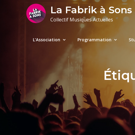
Skip
La Fabrik à Sons
to
Collectif Musiques Actuelles
content
L’Association
Programmation
St
Étiq