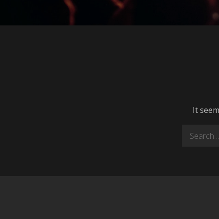
It seem
Search
for: