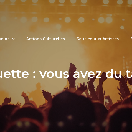
udios
Actions Culturelles
Soutien aux Artistes
uette :
vous avez du t