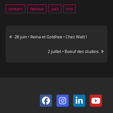
concert
festival
jazz
trio
Navigation
28 juin • Reina et Goldhee • Chez Watt !
de
2 juillet • Boeuf des studios
l’article