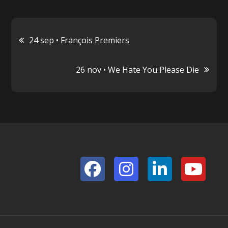
Navigation
24 sep • François Premiers
de
26 nov • We Hate You Please Die
l’article