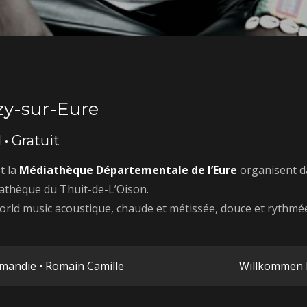
zy-sur-Eure
 • Gratuit
t la
Médiathèque Départementale de l’Eure
organisent d
iathèque du Thuit-de-L’Oison.
world music acoustique, chaude et métissée, douce et rythmé
n
andie • Romain Camille
Willkommen M