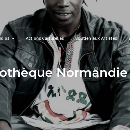
udios
Actions Culturelles
Soutien aux Artistes
othèque Normandie •