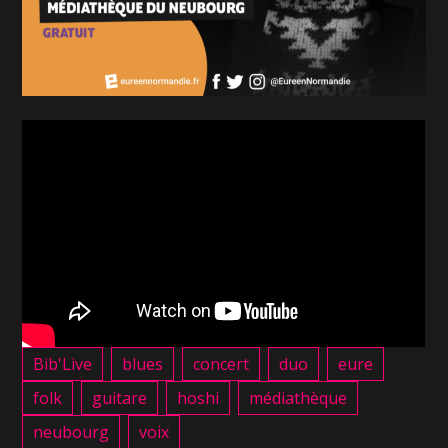
Bib'Live
blues
concert
duo
eure
folk
guitare
hoshi
médiathèque
neubourg
voix