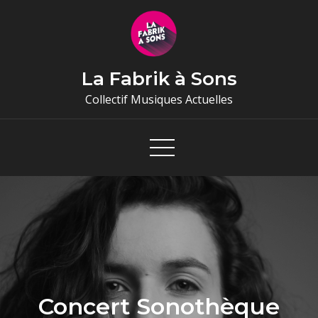
Skip
to
content
La Fabrik à Sons
Collectif Musiques Actuelles
Concert Sonothèque