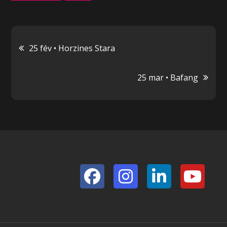
Navigation
25 fév • Horzines Stara
de
25 mar • Bafang
l’article