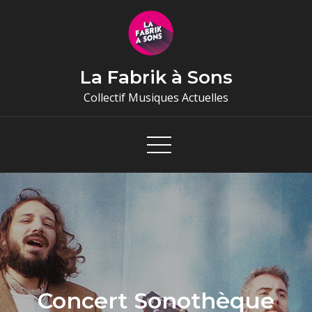
Skip
to
content
La Fabrik à Sons
Collectif Musiques Actuelles
Concert Sonothèque