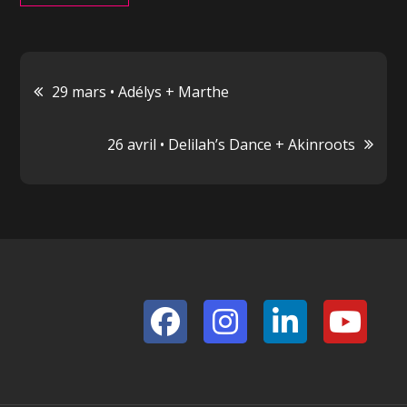
Navigation
29 mars • Adélys + Marthe
de
26 avril • Delilah’s Dance + Akinroots
l’article