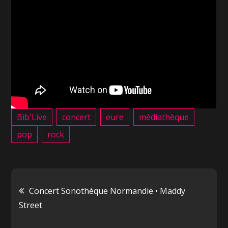
Bib'Live
concert
eure
médiathèque
pop
rock
Navigation
Concert Sonothèque Normandie • Maddy
Street
de