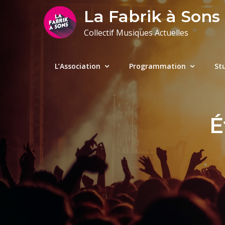
Skip
La Fabrik à Sons
to
Collectif Musiques Actuelles
content
L’Association
Programmation
St
É