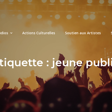
udios
Actions Culturelles
Soutien aux Artistes
tiquette :
jeune publ