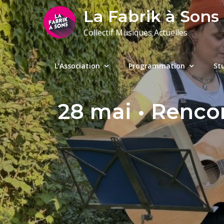
Skip
La Fabrik à Sons
to
Collectif Musiques Actuelles
content
L’Association
Programmation
St
28 mai • Renco