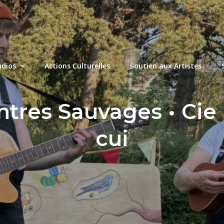
udios
Actions Culturelles
Soutien aux Artistes
ntres Sauvages • Cie
cui