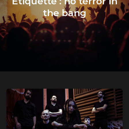
Étiquette :
no terror in
the bang