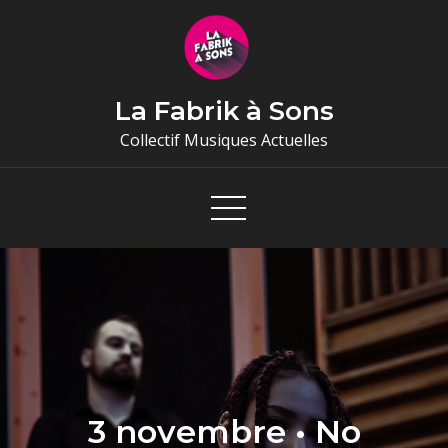
Skip
to
content
La Fabrik à Sons
Collectif Musiques Actuelles
3 novembre • No