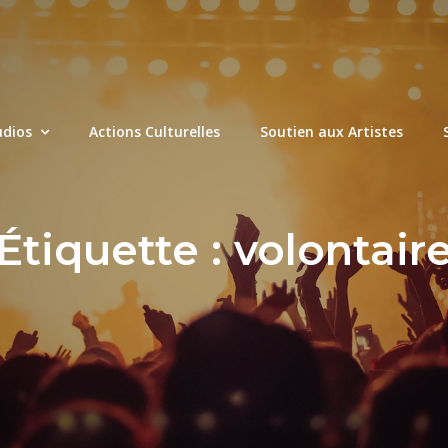
udios
Actions Culturelles
Soutien aux Artistes
Étiquette :
volontair