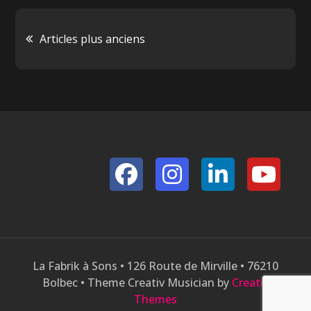
Navigation
Articles plus anciens
des
articles
La Fabrik à Sons • 126 Route de Mirville • 76210
Bolbec • Theme Creativ Musician by
Creativ
Themes