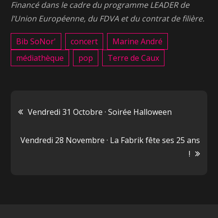
Financé dans le cadre du programme LEADER de
l’Union Européenne, du FDVA et du contrat de filière.
Bib SoNor'
concert
Marine André
médiathèque
pop
Terre de Caux
Navigation
Vendredi 31 Octobre · Soirée Halloween
de
Vendredi 28 Novembre · La Fabrik fête ses 25 ans
!
l’article