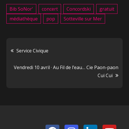
Bib SoNor'
concert
Concordski
gratuit
médiathèque
pop
Sotteville sur Mer
Navigation
Service Civique
de
Vendredi 10 avril · Au Fil de l’eau… Cie Paon-paon
Cui Cui
l’article