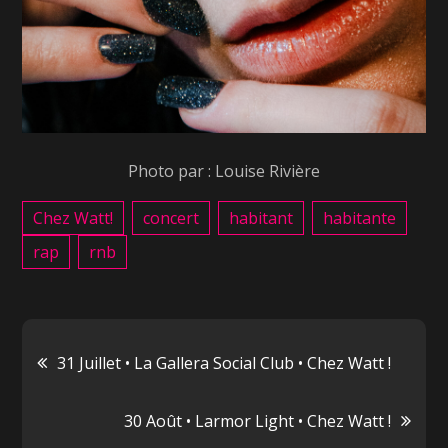
Photo par : Louise Rivière
Chez Watt!
concert
habitant
habitante
rap
rnb
Navigation
31 Juillet • La Gallera Social Club • Chez Watt !
de
30 Août • Larmor Light • Chez Watt !