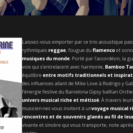
Laissez-vous emporter par ce trio acoustique pas
rythmiques
reggae
, fougue du
flamenco
et sono
musiques du monde
. Porté par l’accordéon, la g
voix qui s’entrelacent avec harmonie,
Bamboo Ta
équilibre
entre motifs traditionnels et inspir
des influences allant de Mike Love à Rodrigo y Ga
l’énergie festive du Barcelona Gipsy balKan Orche
univers musical riche et métissé
. À travers leu
musicien·nes vous invitent à un
voyage musical r
rencontres et de souvenirs glanés au fil de le
vivante et sincère qui vous transporte, note aprè