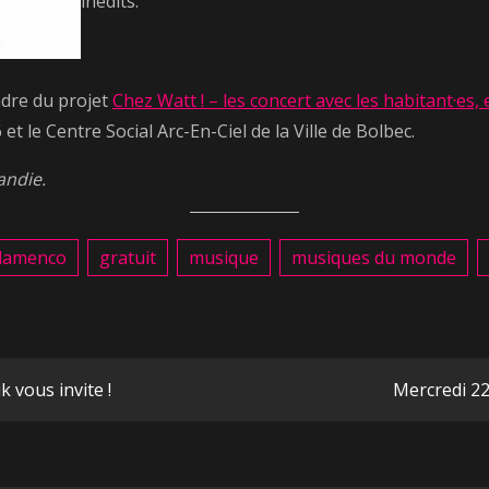
inédits.
adre du projet
Chez Watt ! – les concert avec les habitant·es
et le Centre Social Arc-En-Ciel de la Ville de Bolbec.
andie.
flamenco
gratuit
musique
musiques du monde
n
k vous invite !
Mercredi 22 