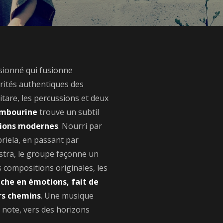
sionné qui fusionne
rités authentiques des
uitare, les percussions et deux
mbourine
trouve un subtil
ations modernes
. Nourri par
briela, en passant par
stra, le groupe façonne un
rs compositions originales, les
iche en émotions, fait de
urs chemins
. Une musique
s note, vers des horizons