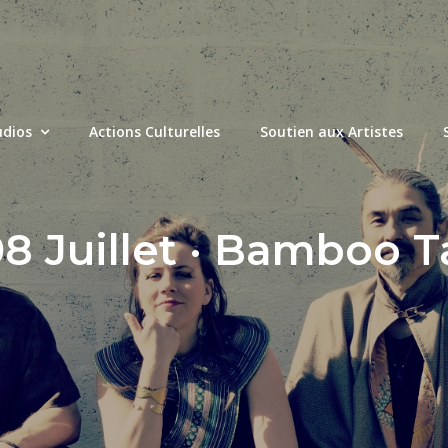
udios
Actions Culturelles
Soutien aux Artistes
08 Juillet · Bamboo 