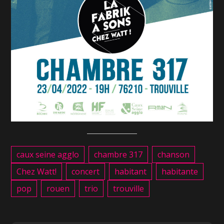
caux seine agglo
chambre 317
chanson
Chez Watt!
concert
habitant
habitante
pop
rouen
trio
trouville