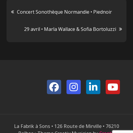
Navigation
Concert Sonothèque Normandie • Piednoir
de
29 avril • Marla Wallace & Sofia Bortoluzzi
l’article
La Fabrik à Sons • 126 Route de Mirville • 76210