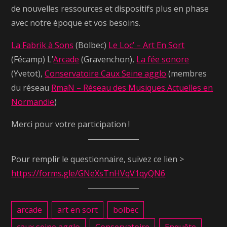
de nouvelles ressources et dispositifs plus en phase
avec notre époque et vos besoins.
La Fabrik à Sons
(Bolbec)
Le Loc’ – Art En Sort
(Fécamp) L’
Arcade
(Gravenchon),
La fée sonore
(Yvetot),
Conservatoire Caux Seine agglo
(membres
du réseau
RmaN – Réseau des Musiques Actuelles en
Normandie
)
Merci pour votre participation !
Pour remplir le questionnaire, suivez ce lien >
https://forms.gle/GNeXsTnHVqV1qyQN6
arcade
art en sort
bolbec