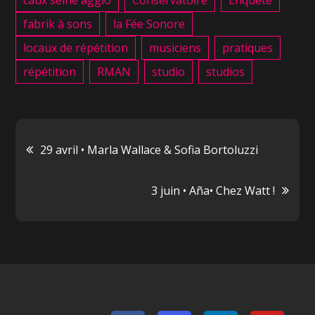
caux seine agglo
Conservatoire
Enquête
fabrik à sons
la Fée Sonore
locaux de répétition
musiciens
pratiques
répétition
RMAN
studio
studios
Navigation
29 avril • Marla Wallace & Sofia Bortoluzzi
de
3 juin • Aña• Chez Watt !
l’article